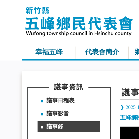
幸福五峰
代表會簡介
議事資訊
議
議事日程表
2025-
議事影音
五峰鄉民
議事錄