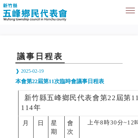
議事日程表
2025-02-19
本會第22屆第11次臨時會議事日程表
新竹縣五峰鄉民代表會第
22
屆第
1
114
年
上午
8
時
30
分
~12
月
日
星
會
期
次