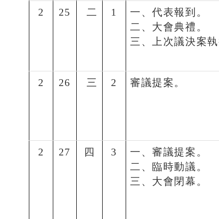
2
25
二
1
一、代表報到。
二、大會典禮。
三、上次議決案執
2
26
三
2
審議提案。
2
27
四
3
一、審議提案。
二、臨時動議。
三、大會閉幕。